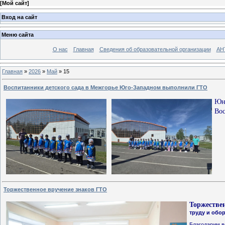
[
Мой сайт
]
Вход на сайт
Меню сайта
О нас
Главная
Сведения об образовательной организации
АН
Главная
»
2026
»
Май
»
15
Воспитанники детского сада в Межгорье Юго‑Западном выполнили ГТО
Юн
Во
Торжественное вручение знаков ГТО
Торжестве
труду и обо
Благодарим в