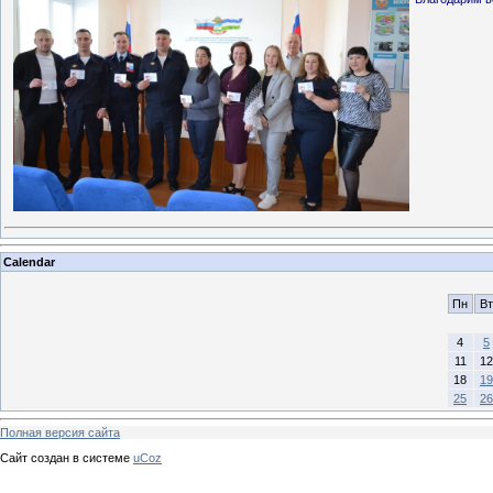
Calendar
Пн
Вт
4
5
11
12
18
19
25
26
Полная версия сайта
Сайт создан в системе
uCoz