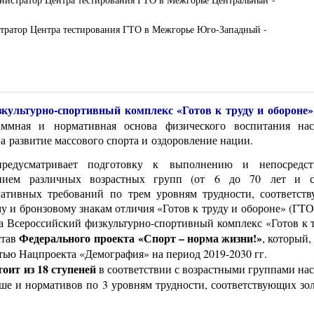
стратор Центра тестирования ГТО в Межгорье Юго-Западный -
культурно-спортивный комплекс «Готов к труду и обороне»
аммная и нормативная основа физического воспитания нас
а развитие массового спорта и оздоровление нации.
дусматривает подготовку к выполнению и непосредст
нием различных возрастных групп (от 6 до 70 лет и с
ативных требований по трем уровням трудности, соответст
у и бронзовому знакам отличия «Готов к труду и обороне» (ГТО
да Всероссийский физкультурно-спортивный комплекс «Готов к 
Федерального проекта
«Спорт – норма жизни!»
став
, который,
стью Нацпроекта «Демография» на период 2019-2030 гг.
оит из 18 ступеней
в соответствии с возрастными группами на
арше и нормативов по 3 уровням трудности, соответствующих зо