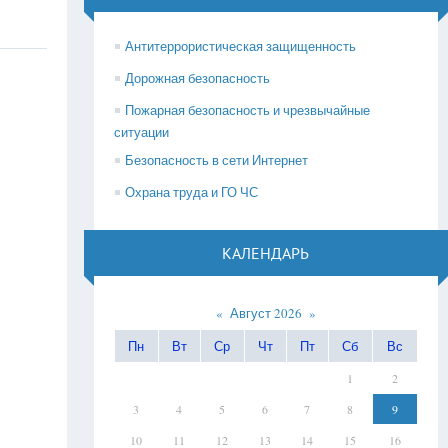
Антитеррористическая защищенность
Дорожная безопасность
Пожарная безопасность и чрезвычайные
ситуации
Безопасность в сети Интернет
Охрана труда и ГО ЧС
КАЛЕНДАРЬ
«
Август 2026
»
Пн
Вт
Ср
Чт
Пт
Сб
Вс
1
2
3
4
5
6
7
8
9
10
11
12
13
14
15
16