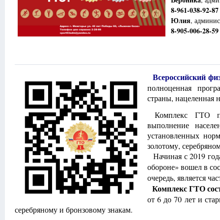
8-961-038-92-87
Юлия
, админи
8-905-006-28-59
Всероссийский физ
полноценная прогр
страны, нацеленная н
Комплекс ГТО пре
выполнение населе
установленных норм
золотому, серебряном
Начиная с 2019 го
обороне» вошел в со
очередь, является ча
Комплекс ГТО сост
от 6 до 70 лет и ст
серебряному и бронзовому знакам.